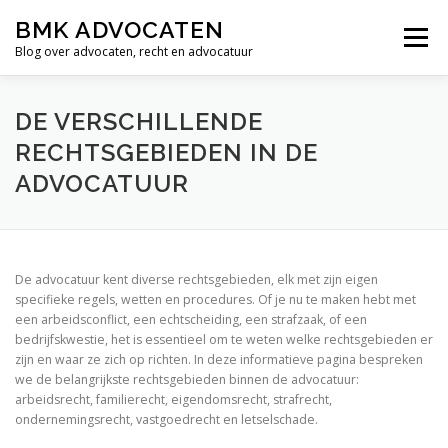
Ga
BMK ADVOCATEN
naar
Menu
de
Blog over advocaten, recht en advocatuur
inhoud
HOME
RECHTSGEBIEDEN
BLOG
CONTACT
DE VERSCHILLENDE
RECHTSGEBIEDEN IN DE
ADVOCATUUR
De advocatuur kent diverse rechtsgebieden, elk met zijn eigen
specifieke regels, wetten en procedures. Of je nu te maken hebt met
een arbeidsconflict, een echtscheiding, een strafzaak, of een
bedrijfskwestie, het is essentieel om te weten welke rechtsgebieden er
zijn en waar ze zich op richten. In deze informatieve pagina bespreken
we de belangrijkste rechtsgebieden binnen de advocatuur:
arbeidsrecht, familierecht, eigendomsrecht, strafrecht,
ondernemingsrecht, vastgoedrecht en letselschade.